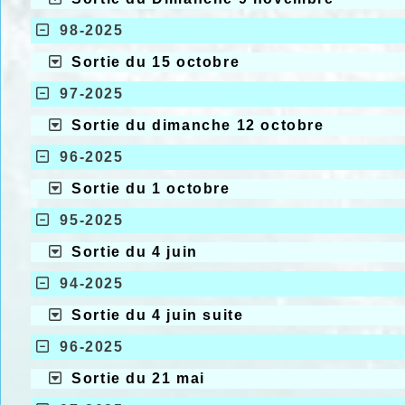
98-2025
Sortie du 15 octobre
97-2025
Sortie du dimanche 12 octobre
96-2025
Sortie du 1 octobre
95-2025
Sortie du 4 juin
94-2025
Sortie du 4 juin suite
96-2025
Sortie du 21 mai