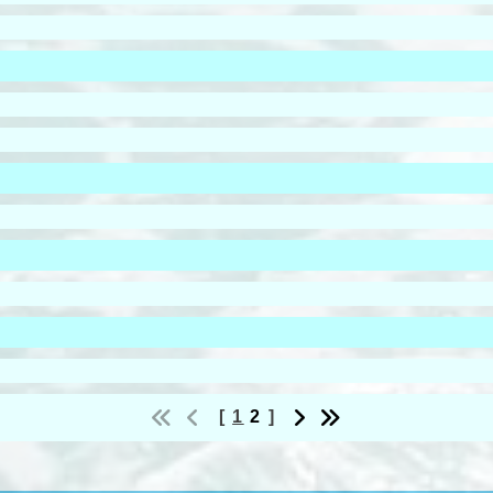
[
1
2
]