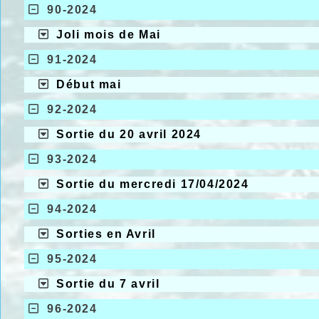
90-2024
Joli mois de Mai
91-2024
Début mai
92-2024
Sortie du 20 avril 2024
93-2024
Sortie du mercredi 17/04/2024
94-2024
Sorties en Avril
95-2024
Sortie du 7 avril
96-2024