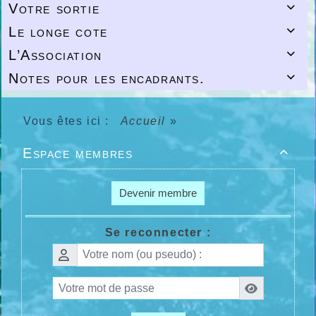
Votre sortie

Le longe cote

L’Association

Notes pour les encadrants.

Vous êtes ici :
Accueil
»
Espace membres

Devenir membre
Se reconnecter :