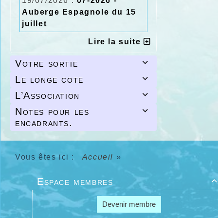
19/07/2026 :
07-2026 -
Auberge Espagnole du 15
juillet
Lire la suite
Votre sortie

Le longe cote

L’Association

Notes pour les

encadrants.
Vous êtes ici :
Accueil
»
Espace membres

Devenir membre