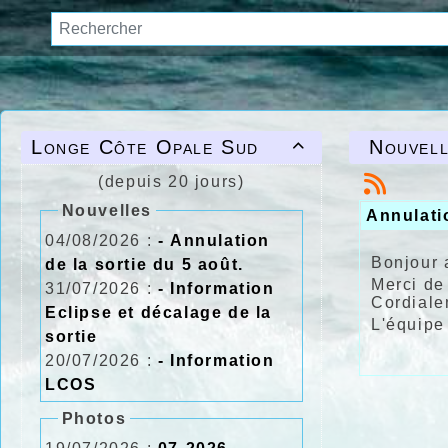
Longe Côte Opale Sud
Nouvell

(depuis 20 jours)
Nouvelles
Annulati
04/08/2026 :
- Annulation
Bonjour 
de la sortie du 5 août.
Merci de
31/07/2026 :
- Information
Cordial
Eclipse et décalage de la
L'équipe
sortie
20/07/2026 :
- Information
LCOS
Photos