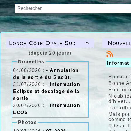
Longe Côte Opale Sud
Nouvell

(depuis 20 jours)
Nouvelles
Informat
04/08/2026 :
- Annulation
Bonsoir 
de la sortie du 5 août.
Bonne An
31/07/2026 :
- Information
Pour info
Eclipse et décalage de la
N’oublie
sortie
d’hiver…
20/07/2026 :
- Information
Par aill
LCOS
Mais pou
comme to
Photos
Rdv au l