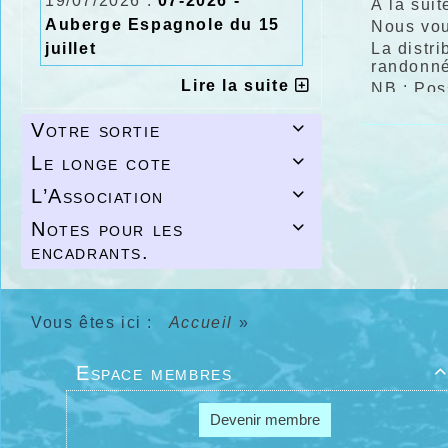
19/07/2026 :
07-2026 -
À la suit
Auberge Espagnole du 15
Nous vou
juillet
La distr
randonné
Lire la suite
NB : Poss
Bonne so
Votre sortie

Et à dem
L'équipe
Le longe cote

L’Association

Notes pour les

encadrants.
Vous êtes ici :
Accueil
»
Espace membres

Devenir membre