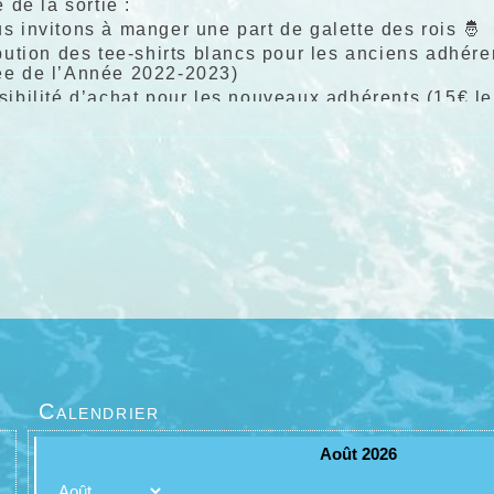
e de la sortie :
s invitons à manger une part de galette des rois 🤴
ibution des tee-shirts blancs pour les anciens adhé
e de l’Année 2022-2023)
ibilité d’achat pour les nouveaux adhérents (15€ le 
irée à tous
ain
 d'encadrement
Calendrier