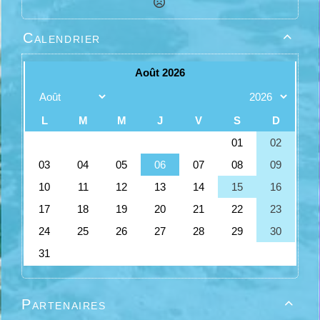
Calendrier

Partenaires
