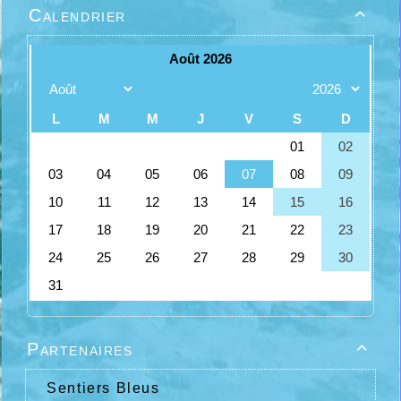
Calendrier

Partenaires

Sentiers Bleus