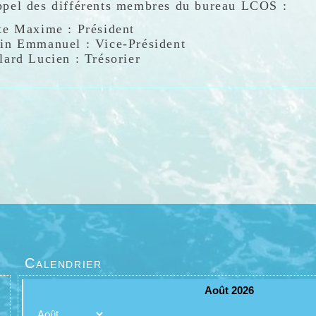
ppel des différents membres du bureau LCOS :
te Maxime : Président
in Emmanuel : Vice-Président
lard Lucien : Trésorier
aine Frédérique : Trésorière Adjointe
é Mathilde : Secrétaire
in Marion : Secrétaire Adjointe
ay Philippe : Relations adhérents avec le bureau.
mont Magali :
Responsable accueil des Groupes (C
joux Carole :
Responsable accueil des Groupes (C
tant Françoise : Responsable de l'évènementiel
ition va prendre quelques semaines, le temps d’inf
e, mairie…
t renseignement complémentaire n’hésitez pas à me
.
Calendrier