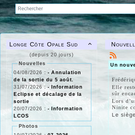
Longe Côte Opale Sud
Nouvell

(depuis 20 jours)
Nouvelles
Un nouv
04/08/2026 :
- Annulation
Frédériq
de la sortie du 5 août.
Elle rest
31/07/2026 :
- Information
sûr enca
Eclipse et décalage de la
Lors d’u
sortie
Ninite c
20/07/2026 :
- Information
Le sièg
LCOS
Photos