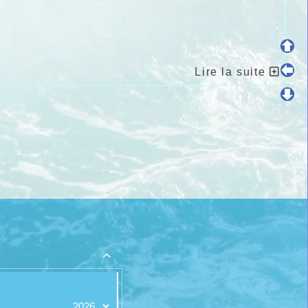
Lire la suite
E, Club, …)
E, Club, …)
ormer la sous-préfecture, la banque,
 contacter.
