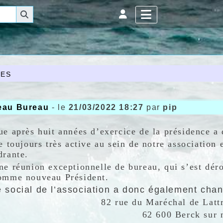
es
eau Bureau
- le
21/03/2022 18:27
par
pip
ue après huit années d’exercice de la présidence a 
e toujours très active au sein de notre association 
drante.
ne réunion exceptionnelle de bureau, qui s’est dé
omme nouveau Président.
e social de l’association a donc également cha
82 rue du Maréchal de Latt
62 600 Berck sur