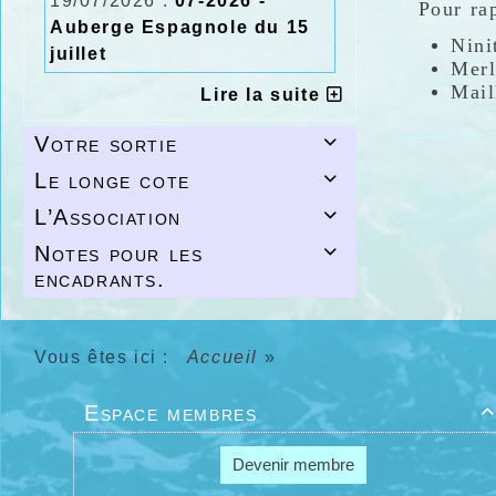
19/07/2026 :
07-2026 -
Pour ra
Auberge Espagnole du 15
Nini
juillet
Merl
Mail
Lire la suite
Font
Andr
Votre sortie

Merl
Le longe cote

Laun
Dau
L’Association

Boui
Notes pour les
Cons

encadrants.
La trans
assuranc
Pour tou
Vous êtes ici :
Accueil
»
Mathilde
Espace membres

Devenir membre