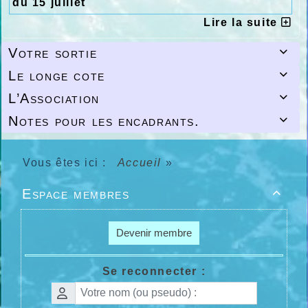
du 15 juillet
Lire la suite
Votre sortie

Le longe cote

L’Association

Notes pour les encadrants.

Vous êtes ici :
Accueil
»
Espace membres

Devenir membre
Se reconnecter :