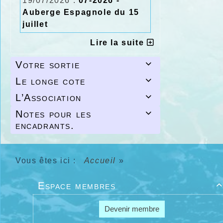
19/07/2026 :
07-2026 -
Auberge Espagnole du 15
juillet
Lire la suite
Votre sortie

Le longe cote

L’Association

Notes pour les

encadrants.
Vous êtes ici :
Accueil
»
Espace membres

Devenir membre