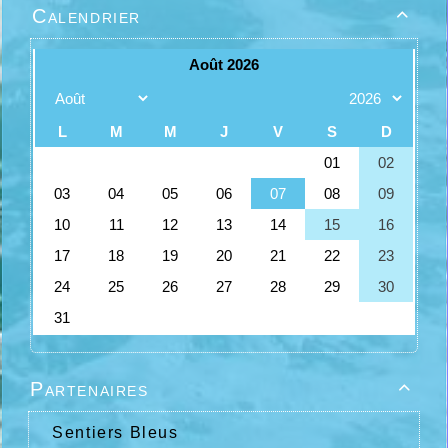
Calendrier

Partenaires

Sentiers Bleus