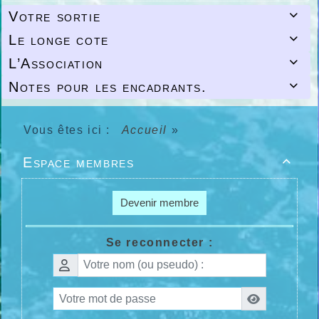
Votre sortie

Le longe cote

L’Association

Notes pour les encadrants.

Vous êtes ici :
Accueil
»
Espace membres

Devenir membre
Se reconnecter :