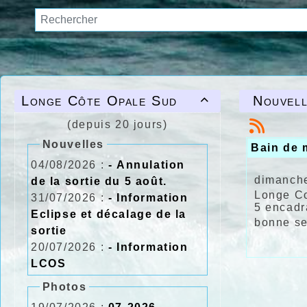
Longe Côte Opale Sud
Nouvell

(depuis 20 jours)
Nouvelles
Bain de
04/08/2026 :
- Annulation
dimanch
de la sortie du 5 août.
Longe Co
31/07/2026 :
- Information
5 encadr
Eclipse et décalage de la
bonne se
sortie
20/07/2026 :
- Information
LCOS
Photos