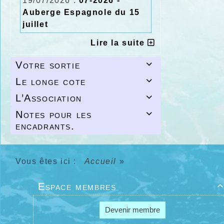
19/07/2026 :
07-2026 -
Auberge Espagnole du 15
juillet
Lire la suite
Votre sortie

Le longe cote

L’Association

Notes pour les

encadrants.
Vous êtes ici :
Accueil
»
Espace membres

Devenir membre