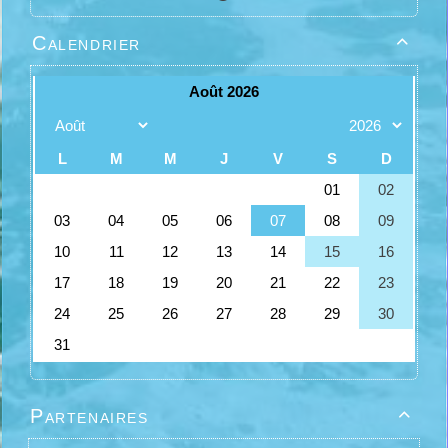
Calendrier

Partenaires
