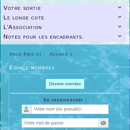
Votre sortie

Le longe cote

L’Association

Notes pour les encadrants.

Vous êtes ici :
Accueil
»
Espace membres

Devenir membre
Se reconnecter :