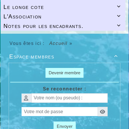
Le longe cote

L’Association

Notes pour les encadrants.

Vous êtes ici :
Accueil
»
Espace membres

Devenir membre
Se reconnecter :
Envoyer