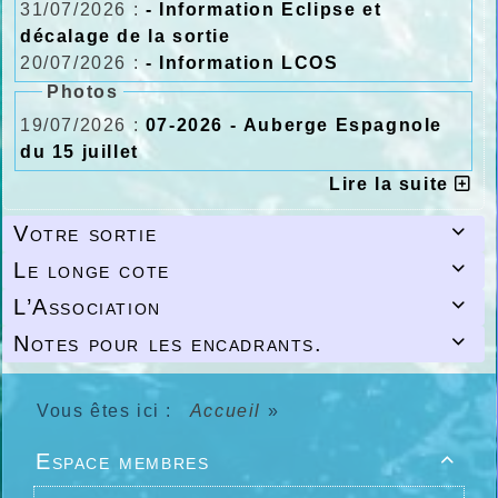
MAC Marche aquatique côtière ou longe côte
31/07/2026 :
- Information Eclipse et
se sont retrouvés sur la plage de
décalage de la sortie
Leffrinckoucke les 3 et 4 octobre sous un
20/07/2026 :
- Information LCOS
soleil radieux pour les qualifications et la
finale du Championnat de France de longe
Photos
côte.
19/07/2026 :
07-2026 - Auberge Espagnole
Consulter le palmarès
dans les catégories
Quinté
,
tiercé
et solo (
Hommes
et
Femmes
du 15 juillet
).
Lire la suite
Merci aux organisateurs bénévoles des
comités FFRandonnée
Nord
et
Nord-Pas-de-
Calais
pour leur dévouement qui a permis un
Votre sortie

déroulement irréprochable.
Retour sur le championnat en
images
.
Le longe cote

FFRandonnée 05 septembre 2015 "
L’Association

Notes pour les encadrants.

Vous êtes ici :
Accueil
»
Espace membres
