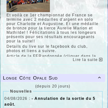
Et voilà ce 1er championnat de France se
termine avec 2 médailles d'argent en solo
pour Charlotte et Augustine. Et une médaille
de bronze pour la tierce Aurelie Marion et
Mathilde! ! Félicitations à tous les longeurs
présents pour ses résultats encourageants
pour la suite!!
Details du live sur le façebook du club,
photos et liens a suivre.
Article de la FFRandonnée (cliquer dans la
Lire la suite
catégorie pour afficher le palmares)
"La plage de Leffrinckoucke a accueilli les 3
et 4 octobre le 1er championnat de France
de longe côte.
Longe Côte Opale Sud

Le palmarès.
Méthode de musculation avec pagaie conçue
(depuis 20 jours)
pour l’entrainement des rameurs, le longe
Nouvelles
côte ou marche aquatique côtière MAC fait de
plus en plus d’adeptes et se pratique
04/08/2026 :
- Annulation de la sortie du 5
désormais sur la majorité du littoral français.
août.
Des juniors aux vétérans, les amoureux de la