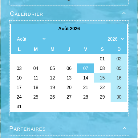
Calendrier

Partenaires
