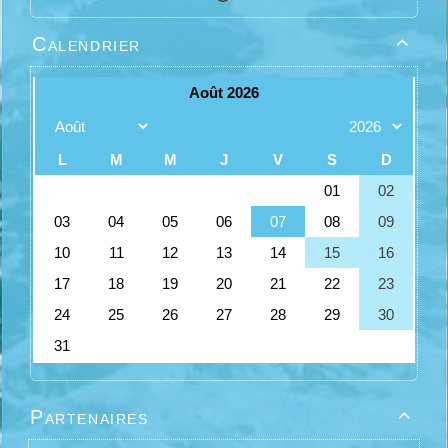
Calendrier

Partenaires
