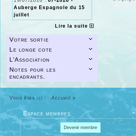
19/07/2026 :
07-2026 -
Auberge Espagnole du 15
juillet
Lire la suite
Votre sortie

Le longe cote

L’Association

Notes pour les

encadrants.
Vous êtes ici :
Accueil
»
Espace membres

Devenir membre