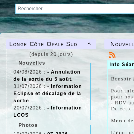
Longe Côte Opale Sud
Nouvell

(depuis 20 jours)
Nouvelles
Info Séa
04/08/2026 :
- Annulation
Bonsoir 
de la sortie du 5 août.
31/07/2026 :
- Information
Pour inf
Eclipse et décalage de la
pour nos
sortie
- RDV au
20/07/2026 :
- Information
De cette
LCOS
Merci de
Photos
L’équipe