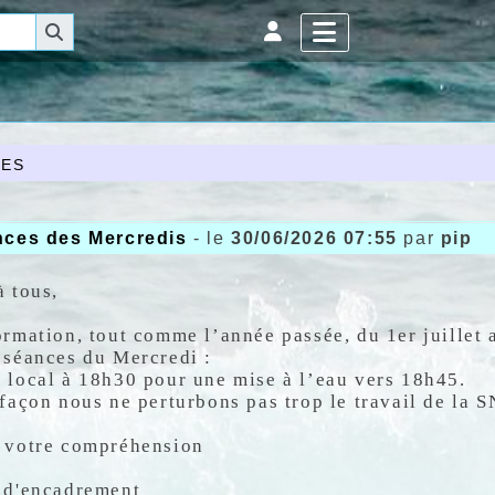
es
nces des Mercredis
- le
30/06/2026 07:55
par
pip
à tous,
ormation, tout comme l’année passée,
du 1er juillet
 séances du Mercredi :
 local
à 18h30
pour une mise à l’eau
vers 18h45
.
 façon nous ne perturbons pas trop le travail de la 
 votre compréhension
 d'encadrement