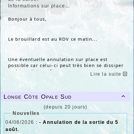
Informations sur place…
Bonjour à tous,
Le brouillard est au RDV ce matin...
Une éventuelle annulation sur place est 
possible car celui-ci peut très bien se dissiper 
ou bien s'intensifier...
Lire la suite
Pour information, les tee-shirts violets pour 
Longe Côte Opale Sud

les nouveaux adhérents et le renouvellement 
pour certains seront disponible dès ce matin...
(depuis 20 jours)
Nouvelles
04/08/2026 :
- Annulation de la sortie du 5
Mathilde
août.