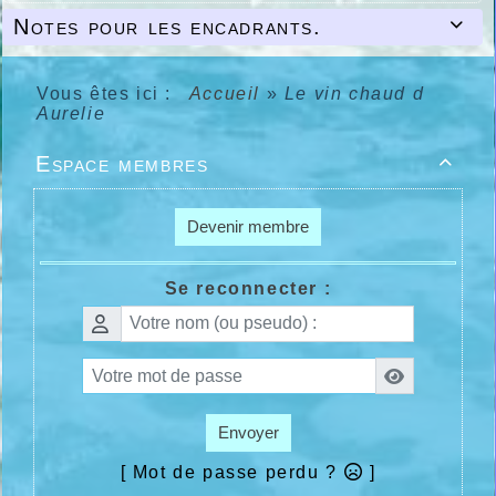
Notes pour les encadrants.

Vous êtes ici :
Accueil
»
Le vin chaud d
Aurelie
Espace membres

Devenir membre
Se reconnecter :
Envoyer
[ Mot de passe perdu ?
]